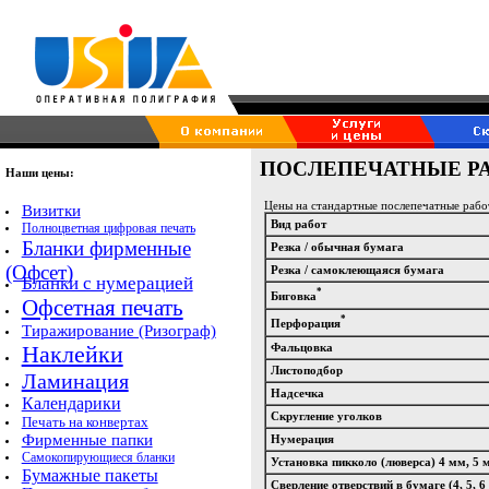
ПОСЛЕПЕЧАТНЫЕ Р
Наши цены:
Цены на стандартные послепечатные рабо
Визитки
Вид работ
Полноцветная цифровая печать
Бланки фирменные
Резка / обычная бумага
(Офсет)
Резка / самоклеющаяся бумага
Бланки с нумерацией
*
Биговка
Офсетная печать
*
Перфорация
Тиражирование (Ризограф)
Наклейки
Фальцовка
Листоподбор
Ламинация
Надсечка
Календарики
Скругление уголков
Печать на конвертах
Фирменные папки
Нумерация
Самокопирующиеся бланки
Установка пикколо (люверса) 4 мм, 5 
Бумажные пакеты
Сверление отверствий в бумаге (4, 5, 6