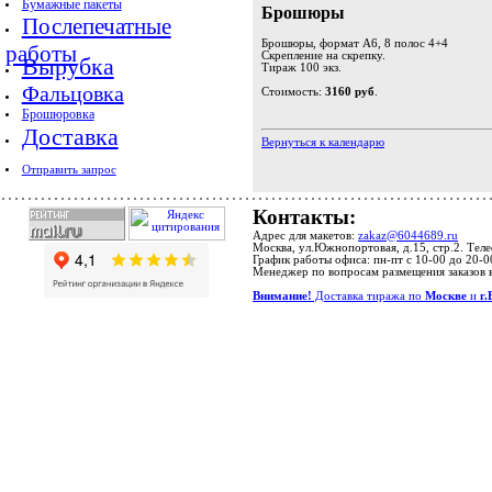
Бумажные пакеты
Брошюры
Послепечатные
Брошюры, формат А6, 8 полос 4+4
работы
Скрепление на скрепку.
Вырубка
Тираж 100 экз.
Фальцовка
Стоимость:
3160 руб
.
Брошюровка
Доставка
Вернуться к календарю
Отправить запрос
Контакты:
Адрес для макетов:
zakaz@6044689.ru
Москва, ул.Южнопортовая, д.15, стр.2. Тел
График работы офиса: пн-пт с 10-00 до 20-0
Менеджер по вопросам размещения заказов 
Внимание!
Доставка тиража по
Москве
и
г.