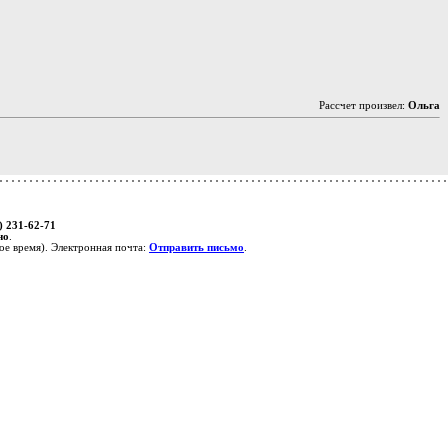
Рассчет произвел:
Ольга
) 231-62-71
но
.
е время). Электронная почта:
Отправить письмо
.