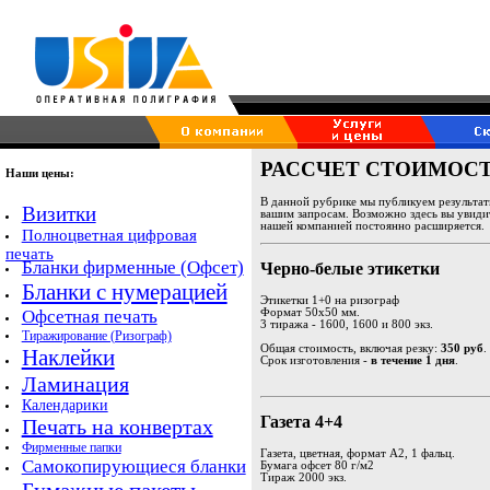
РАССЧЕТ СТОИМОСТИ
Наши цены:
В данной рубрике мы публикуем результа
Визитки
вашим запросам. Возможно здесь вы увидит
нашей компанией постоянно расширяется.
Полноцветная цифровая
печать
Бланки фирменные (Офсет)
Черно-белые этикетки
Бланки с нумерацией
Этикетки 1+0 на ризограф
Формат 50х50 мм.
Офсетная печать
3 тиража - 1600, 1600 и 800 экз.
Тиражирование (Ризограф)
Общая стоимость, включая резку:
350 руб
.
Наклейки
Срок изготовления -
в течение 1 дня
.
Ламинация
Календарики
Газета 4+4
Печать на конвертах
Фирменные папки
Газета, цветная, формат А2, 1 фальц.
Самокопирующиеся бланки
Бумага офсет 80 г/м2
Тираж 2000 экз.