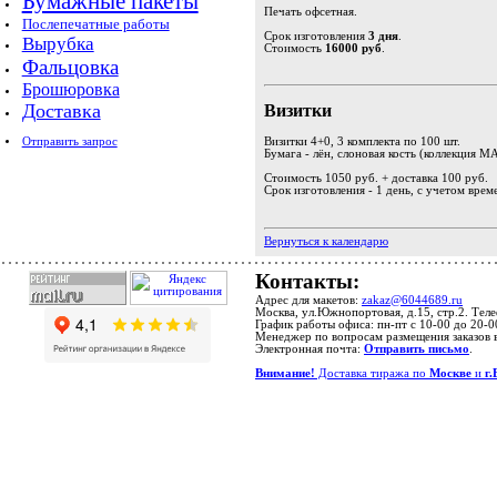
Бумажные пакеты
Печать офсетная.
Послепечатные работы
Срок изготовления
3 дня
.
Вырубка
Стоимость
16000 руб
.
Фальцовка
Брошюровка
Доставка
Визитки
Отправить запрос
Визитки 4+0, 3 комплекта по 100 шт.
Бумага - лён, слоновая кость (коллекция
Стоимость 1050 руб. + доставка 100 руб.
Срок изготовления - 1 день, с учетом врем
Вернуться к календарю
Контакты:
Адрес для макетов:
zakaz@6044689.ru
Москва, ул.Южнопортовая, д.15, стр.2. Тел
График работы офиса: пн-пт с 10-00 до 20-0
Менеджер по вопросам размещения заказов 
Электронная почта:
Отправить письмо
.
Внимание!
Доставка тиража по
Москве
и
г.